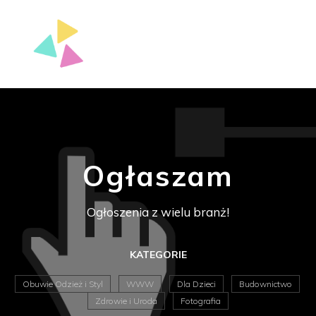
Ogłaszam
Ogłoszenia z wielu branż!
KATEGORIE
Obuwie Odzież i Styl
WWW
Dla Dzieci
Budownictwo
Zdrowie i Uroda
Fotografia