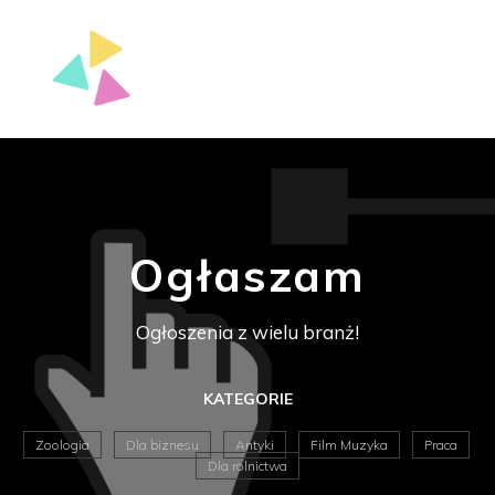
Ogłaszam
Ogłoszenia z wielu branż!
KATEGORIE
Zoologia
Dla biznesu
Antyki
Film Muzyka
Praca
Dla rolnictwa