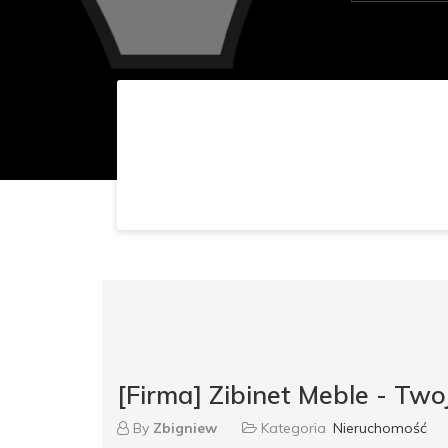
[Firma] Zibinet Meble - Tw
By
Zbigniew
Kategoria
Nieruchomość