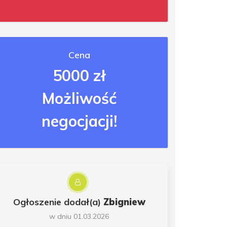
Cena
5000 zł
Możliwość
negocjacji!
Ogłoszenie dodał(a)
Zbigniew
w dniu 01.03.2026