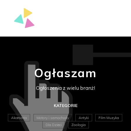
Ogłaszam
Ogłoszenia z wielu branż!
KATEGORIE
Akcesoria
Motory i samochody
Antyki
Film Muzyka
Dla Dzieci
Zoologia