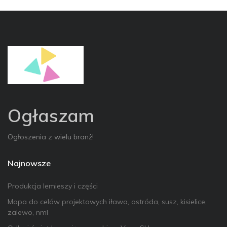
Ogłaszam
Ogłoszenia z wielu branż!
Najnowsze
Produkcja lemieszy i części
Mapa do celów projektowych iława, ostróda, susz, kisielice,
zalewo, nml